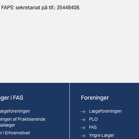
 FAPS’ sekretariat på tlf.: 35448408.
ger i FAS
Foreninger
lægeforeningen
Lægeforeningen
ingen af Praktiserende
PLO
iallæger
FAS
 i Erhvervslivet
Yngre Læger