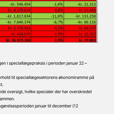
gen i speciallægepraksis i perioden januar 22 –
forhold til speciallægesektorens økonomiramme på
t.
e oversigt, hvilke specialer der har overskredet
 rammen.
pgørelsesperioden januar til december (12