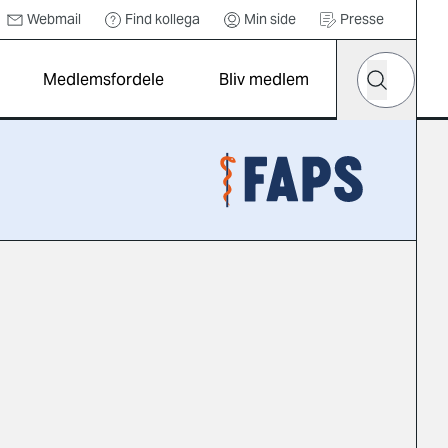
Webmail
Find kollega
Min side
Presse
Hvad leder d
Medlemsfordele
Bliv medlem
Søg