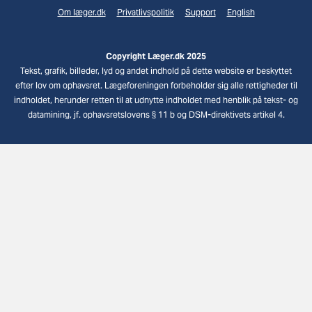
Om læger.dk
Privatlivspolitik
Support
English
Copyright Læger.dk 2025
Tekst, grafik, billeder, lyd og andet indhold på dette website er beskyttet
efter lov om ophavsret. Lægeforeningen forbeholder sig alle rettigheder til
indholdet, herunder retten til at udnytte indholdet med henblik på tekst- og
datamining, jf. ophavsretslovens § 11 b og DSM-direktivets artikel 4.