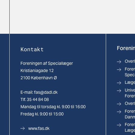
Forenin
Kontakt
Over
Foreningen af Speciallæger
Foren
Kristianiagade 12
Spec
2100 København Ø
Læger
Univ
E-mail:
fas@dadl.dk
Fore
Tlf. 35 44 84 08
Overl
Mandag til torsdag kl. 9:00 til 16:00
Foren
Fredag kl. 9:00 til 15:00
Danm
Fore
www.fas.dk
Læge