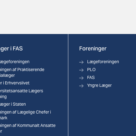
ger i FAS
Foreninger
lægeforeningen
Lægeforeningen
ingen af Praktiserende
PLO
iallæger
FAS
 i Erhvervslivet
Yngre Læger
ersitetsansatte Lægers
ning
æger i Staten
ingen af Lægelige Chefer i
ark
ningen af Kommunalt Ansatte
r