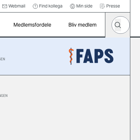
Webmail
Find kollega
Min side
Presse
Hvad leder d
Medlemsfordele
Bliv medlem
Søg
GEN
NGEN