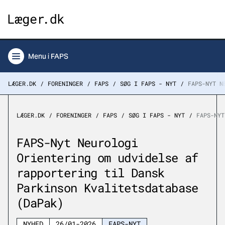
Menu
i FAPS
LÆGER.DK
FORENINGER
FAPS
SØG I FAPS - NYT
FAPS-NYT N
LÆGER.DK
FORENINGER
FAPS
SØG I FAPS - NYT
FAPS-NYT
FAPS-Nyt Neurologi
Orientering om udvidelse af
rapportering til Dansk
Parkinson Kvalitetsdatabase
(DaPak)
NYHED
26/01-2026
FAPS-NYT