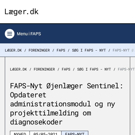
Menu
i FAPS
LÆGER.DK
FORENINGER
FAPS
SØG I FAPS - NYT
FAPS-NYT Ø
LÆGER.DK
FORENINGER
FAPS
SØG I FAPS - NYT
FAPS-NYT
FAPS-Nyt Øjenlæger Sentinel:
Opdateret
administrationsmodul og ny
projekttilmelding om
diagnosekoder
NYHED
05/05-2021
FAPS-NYT