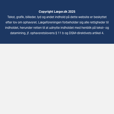
Copyright Læger.dk 2025
Tekst, grafik, billeder, lyd og andet indhold på dette website er beskyttet
efter lov om ophavsret. Lægeforeningen forbeholder sig alle rettigheder til
indholdet, herunder retten til at udnytte indholdet med henblik på tekst- og
datamining, jf. ophavsretslovens § 11 b og DSM-direktivets artikel 4.