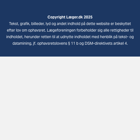
Copyright Læger.dk 2025
Tekst, grafik, billeder, lyd og andet indhold på dette website er beskyttet
efter lov om ophavsret. Lægeforeningen forbeholder sig alle rettigheder til
indholdet, herunder retten til at udnytte indholdet med henblik på tekst- og
datamining, jf. ophavsretslovens § 11 b og DSM-direktivets artikel 4.