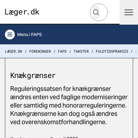
Hvad leder du efter?
Søg
Menu
i FAPS
LÆGER.DK
FORENINGER
FAPS
TAKSTER
FULDTIDSPRAKSIS
K
Knækgrænser
Reguleringssatsen for knækgrænser
ændres enten ved faglige moderniseringer
eller samtidig med honorarreguleringerne.
Knækgrænserne kan dog også ændres
ved overenskomstforhandlingerne.