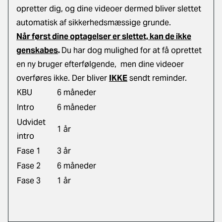
opretter dig, og dine videoer dermed bliver slettet
automatisk af sikkerhedsmæssige grunde.
Når først dine optagelser er slettet, kan de ikke
genskabes
.
Du har dog mulighed for at få oprettet
en ny bruger efterfølgende, men dine videoer
overføres ikke. Der bliver
IKKE
sendt reminder.
KBU
6 måneder
Intro
6 måneder
Udvidet
1 år
intro
Fase 1
3 år
Fase 2
6 måneder
Fase 3
1 år