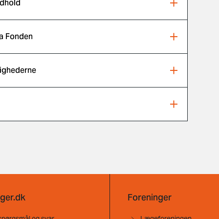
ndhold
ra Fonden
lighederne
d
ger.dk
Foreninger
spørgsmål og svar
Lægeforeningen