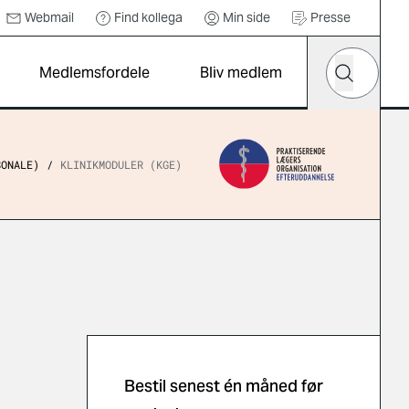
Webmail
Find kollega
Min side
Presse
Hvad leder d
Medlemsfordele
Bliv medlem
Søg
SONALE)
KLINIKMODULER (KGE)
Bestil senest én måned før