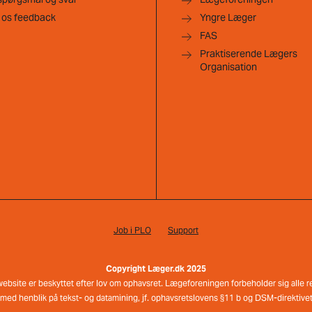
 os feedback
Yngre Læger
FAS
Praktiserende Lægers
Organisation
Job i PLO
Support
Copyright Læger.dk 2025
e website er beskyttet efter lov om ophavsret. Lægeforeningen forbeholder sig alle ret
med henblik på tekst- og datamining, jf. ophavsretslovens §11 b og DSM-direktivets