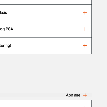
ksis
 og PSA
ering)
Åbn alle