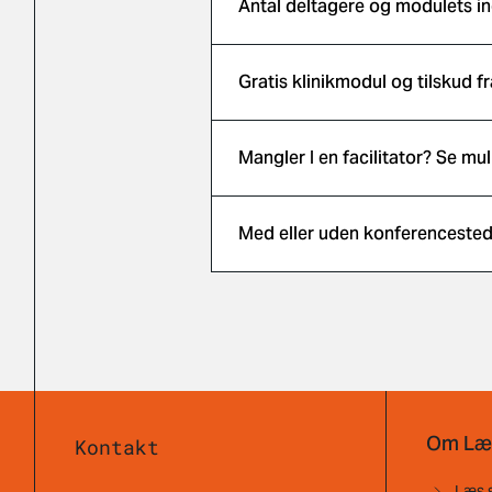
Antal deltagere og modulets i
Gratis klinikmodul og tilskud f
Mangler I en facilitator? Se mu
Med eller uden konferenceste
Om Læ
Kontakt
Læs 