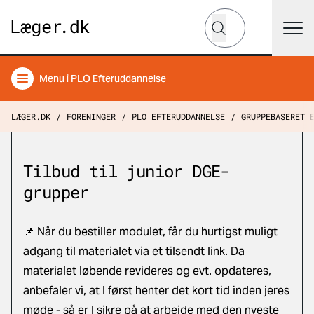
Hvad leder du efter?
Søg
Menu
i PLO Efteruddannelse
LÆGER.DK
FORENINGER
PLO EFTERUDDANNELSE
GRUPPEBASERET 
Tilbud til junior DGE-
grupper
📌 Når du bestiller modulet, får du hurtigst muligt
adgang til materialet via et tilsendt link. Da
materialet løbende revideres og evt. opdateres,
anbefaler vi, at I først henter det kort tid inden jeres
møde - så er I sikre på at arbejde med den nyeste