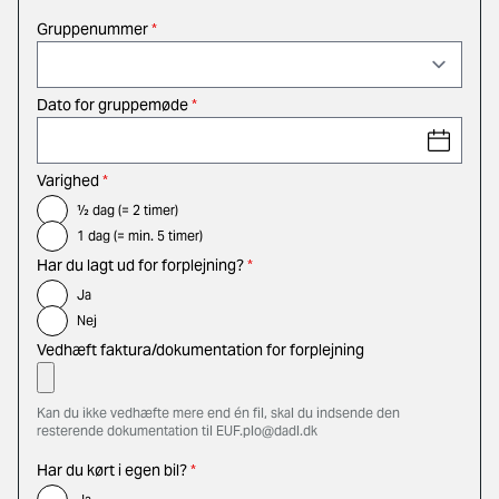
Gruppenummer
*
Dato for gruppemøde
*
Varighed
*
½ dag (= 2 timer)
1 dag (= min. 5 timer)
Har du lagt ud for forplejning?
*
Ja
Nej
Vedhæft faktura/dokumentation for forplejning
Kan du ikke vedhæfte mere end én fil, skal du indsende den
resterende dokumentation til EUF.plo@dadl.dk
Har du kørt i egen bil?
*