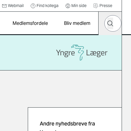
Webmail
Find kollega
Min side
Presse
Hvad leder d
Medlemsfordele
Bliv medlem
Søg
Andre nyhedsbreve fra