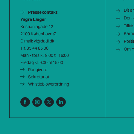
Dit a
Pressekontakt
Den 
Yngre Læger
Tilli
Kristianiagade 12
Karri
2100 København Ø
E-mail:
yl@dadl.dk
Polit
Tlf.
35 44 85 00
Om Y
Man - tors kl. 9:00 til 16:00
Fredag kl. 9:00 til 15:00
Rådgivere
Sekretariat
Whistleblowerordning