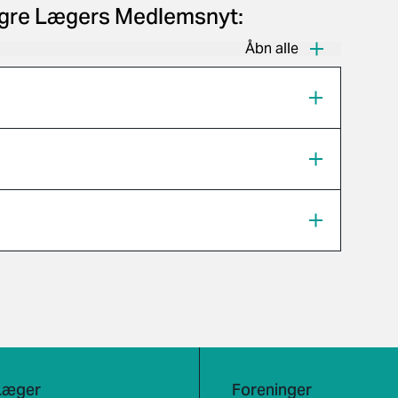
Yngre Lægers Medlemsnyt:
Åbn alle
Læger
Foreninger