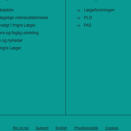
rbejdsliv
Lægeforeningen
lægelige videreuddannelse
PLO
dsvalgt i Yngre Læger
FAS
ere og faglig udvikling
ik og nyheder
ngre Læger
Ris og ros
Support
English
Privatlivspolitik
Cookies