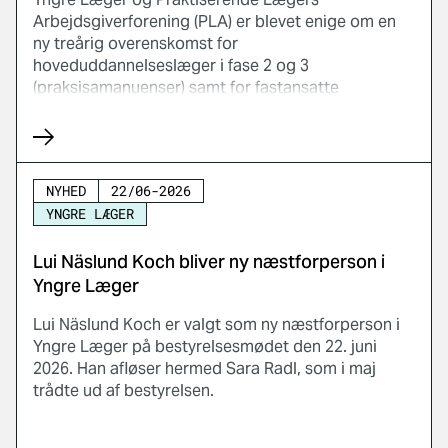
Arbejdsgiverforening (PLA) er blevet enige om en
ny treårig overenskomst for
hoveduddannelseslæger i fase 2 og 3
(praksisamanuenser) samt for fastansatte
speciallæger i almen praksis. Samtidig videreføres
overenskomsten for vikarer i almen praksis
uændret.
NYHED
22/06-2026
YNGRE LÆGER
Lui Näslund Koch bliver ny næstforperson i
Yngre Læger
Lui Näslund Koch er valgt som ny næstforperson i
Yngre Læger på bestyrelsesmødet den 22. juni
2026. Han afløser hermed Sara Radl, som i maj
trådte ud af bestyrelsen.