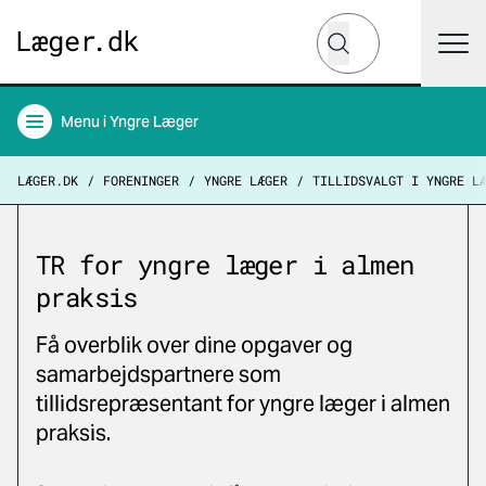
Hvad leder du efter?
Søg
Menu
i Yngre Læger
LÆGER.DK
FORENINGER
YNGRE LÆGER
TILLIDSVALGT I YNGRE L
TR for yngre læger i almen
praksis
Få overblik over dine opgaver og
samarbejdspartnere som
tillidsrepræsentant for yngre læger i almen
praksis.