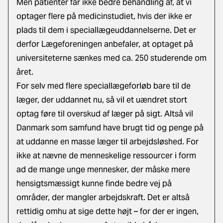
Men patienter får ikke bedre behandling af, at vi
optager flere på medicinstudiet, hvis der ikke er
plads til dem i speciallægeuddannelserne. Det er
derfor Lægeforeningen anbefaler, at optaget på
universiteterne sænkes med ca. 250 studerende om
året.
For selv med flere speciallægeforløb bare til de
læger, der uddannet nu, så vil et uændret stort
optag føre til overskud af læger på sigt. Altså vil
Danmark som samfund have brugt tid og penge på
at uddanne en masse læger til arbejdsløshed. For
ikke at nævne de menneskelige ressourcer i form
ad de mange unge mennesker, der måske mere
hensigtsmæssigt kunne finde bedre vej på
områder, der mangler arbejdskraft. Det er altså
rettidig omhu at sige dette højt – for der er ingen,