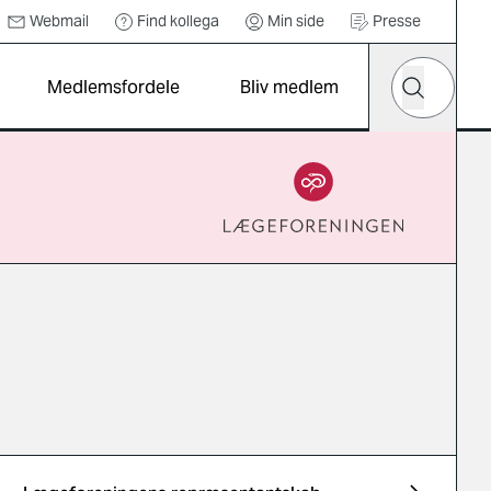
Webmail
Find kollega
Min side
Presse
Hvad leder d
Medlemsfordele
Bliv medlem
Søg