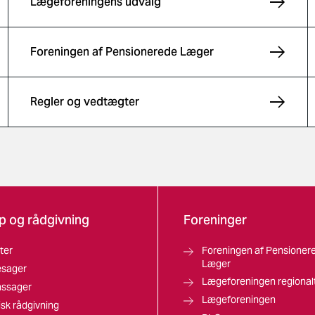
Lægeforeningens udvalg
Foreningen af Pensionerede Læger
Regler og vedtægter
p og rådgivning
Foreninger
ter
Foreningen af Pensioner
Læger
esager
Lægeforeningen regional
nssager
Lægeforeningen
isk rådgivning