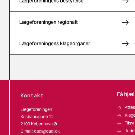
Lægeforeningens bestyrelse
Lægeforeningen regionalt
Lægeforeningens klageorganer
Få hjæl
Kontakt
Attes
Lægeforeningen
Klag
Kristianiagade 12
Tilsy
2100 København Ø
Jurid
E-mail:
dadl@dadl.dk