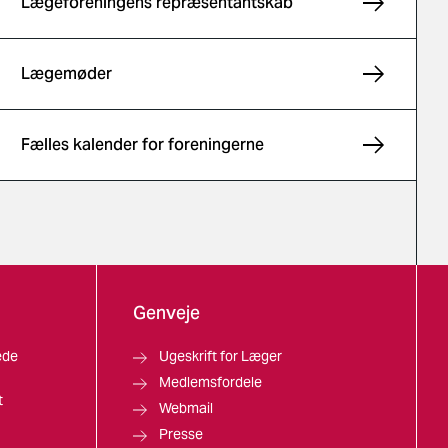
Lægeforeningens repræsentantskab
Lægemøder
Fælles kalender for foreningerne
Genveje
ede
Ugeskrift for Læger
Medlemsfordele
t
Webmail
Presse