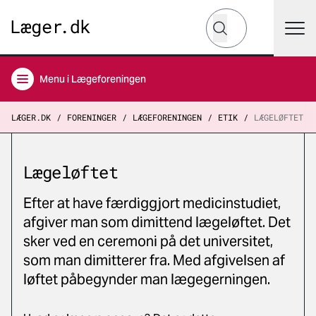
Hvad leder du efter?
Søg
Menu
i Lægeforeningen
LÆGER.DK
FORENINGER
LÆGEFORENINGEN
ETIK
LÆGELØFTET
Lægeløftet
Efter at have færdiggjort medicinstudiet,
afgiver man som dimittend lægeløftet. Det
sker ved en ceremoni på det universitet,
som man dimitterer fra. Med afgivelsen af
løftet påbegynder man lægegerningen.