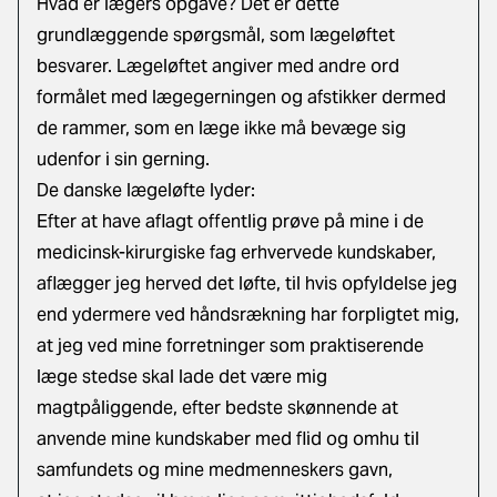
Hvad er lægers opgave? Det er dette
grundlæggende spørgsmål, som lægeløftet
besvarer. Lægeløftet angiver med andre ord
formålet med lægegerningen og afstikker dermed
de rammer, som en læge ikke må bevæge sig
udenfor i sin gerning.
De danske lægeløfte lyder:
Efter at have aflagt offentlig prøve på mine i de
medicinsk-kirurgiske fag erhvervede kundskaber,
aflægger jeg herved det løfte, til hvis opfyldelse jeg
end ydermere ved håndsrækning har forpligtet mig,
at jeg ved mine forretninger som praktiserende
læge stedse skal lade det være mig
magtpåliggende, efter bedste skønnende at
anvende mine kundskaber med flid og omhu til
samfundets og mine medmenneskers gavn,