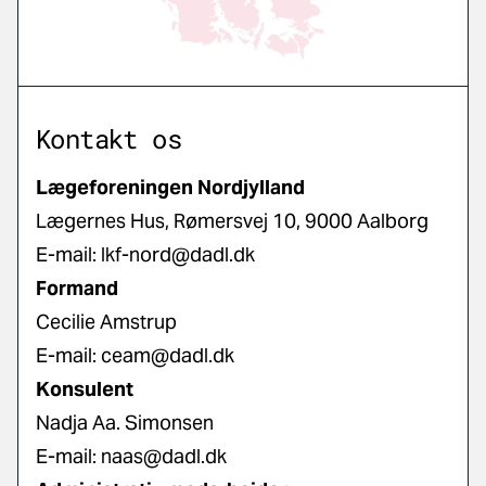
Kontakt os
Lægeforeningen Nordjylland
Lægernes Hus, Rømersvej 10, 9000 Aalborg
E-mail:
lkf-nord@dadl.dk
Formand
Cecilie Amstrup
E-mail:
ceam@dadl.dk
Konsulent
Nadja Aa. Simonsen
E-mail:
naas@dadl.dk