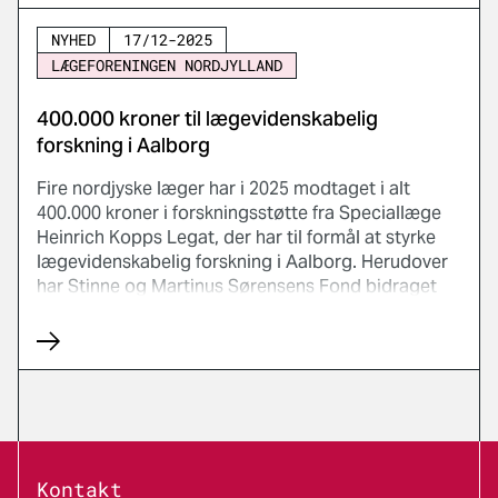
NYHED
17/12-2025
LÆGEFORENINGEN NORDJYLLAND
400.000 kroner til lægevidenskabelig
forskning i Aalborg
Fire nordjyske læger har i 2025 modtaget i alt
400.000 kroner i forskningsstøtte fra Speciallæge
Heinrich Kopps Legat, der har til formål at styrke
lægevidenskabelig forskning i Aalborg. Herudover
har Stinne og Martinus Sørensens Fond bidraget
med 50.000 kroner. Støtten gives til
forskningsprojekter, der udspringer fra Aalborg
Universitetshospital, Psykiatrien i Aalborg og
Aalborg Universitet, og som bidrager til udvikling af
ny viden til gavn for patienter og
sundhedsvæsenet.
Kontakt