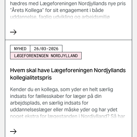
hædres med Lægeforeningen Nordjyllands nye pris
”Årets Kollega” for sit engagement i både
uddannelse, faglig udvikling og arbejdsmiljø
NYHED
26/03-2026
LÆGEFORENINGEN NORDJYLLAND
Hvem skal have Lægeforeningen Nordjyllands
kollegialitetspris
Kender du en kollega, som yder en helt særlig
indsats for fællesskaber for læger på din
arbejdsplads, en særlig indsats for
uddannelseslæger eller måske yder og har ydet
noget ekstra for lægestanden i Nordjylland? Så har
du nu mulighed for at indstille vedkommende til
Lægeforeningen Nordjyllands nye kollegapris. Vi
kalder prisen Årets Kollega.