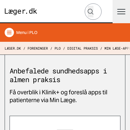
Hvad leder du efter?
Søg
Menu
i PLO
LÆGER.DK
FORENINGER
PLO
DIGITAL PRAKSIS
MIN LÆGE-APP
Anbefalede sundhedsapps i
almen praksis
Få overblik i Klinik+ og foreslå apps til
patienterne via Min Læge.