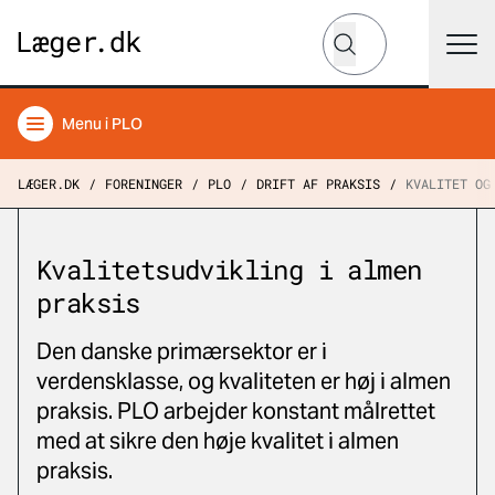
Hvad leder du efter?
Søg
Menu
i PLO
LÆGER.DK
FORENINGER
PLO
DRIFT AF PRAKSIS
KVALITET OG
Kvalitetsudvikling i almen
praksis
Den danske primærsektor er i
verdensklasse, og kvaliteten er høj i almen
praksis. PLO arbejder konstant målrettet
med at sikre den høje kvalitet i almen
praksis.