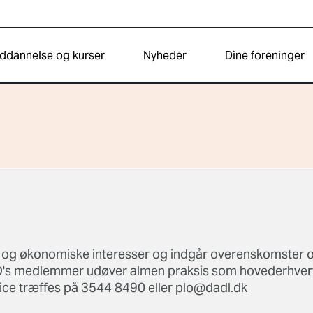
ddannelse og kurser
Nyheder
Dine foreninger
e og økonomiske interesser og indgår overenskomster 
PLO's medlemmer udøver almen praksis som hovederhver
e træffes på 3544 8490 eller plo@dadl.dk