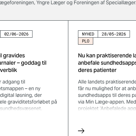
 Lægeforeningen, Yngre Læger og Foreningen af Speciallæger
02/06-2026
NYHED
28/05-2026
PLO
il gravides
Nu kan praktiserende 
urnaler – goddag til
anbefale sundhedsapps 
overblik
deres patienter
r adgang til
Alle landets praktiserend
etsmappen – en ny
får nu mulighed for at anb
digital løsning, der
sundhedsapps til deres pa
ele graviditetsforløbet på
via Min Læge-appen. Me
f sundhedsvæsenet.
projektet ’Anbefalede app
n erstatter de
almen praksis’ vil Nævnet 
nelle papirbaserede
Sundhedsapps, PLO og 
ournaler og giver både
integrere sundhedsapps m
ide og de
det samlede behandlingsti