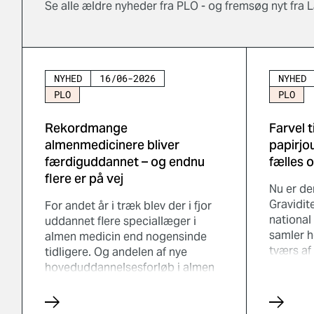
Se alle ældre nyheder fra PLO - og fremsøg nyt fra
NYHED
16/06-2026
NYHED
PLO
PLO
Rekordmange
Farvel t
almenmedicinere bliver
papirjo
færdiguddannet – og endnu
fælles 
flere er på vej
Nu er de
Gravidit
For andet år i træk blev der i fjor
national 
uddannet flere speciallæger i
samler h
almen medicin end nogensinde
tværs a
tidligere. Og andelen af nye
Løsninge
hoveduddannelsesforløb i almen
traditio
medicin, der blev besat, var på
svangrej
samme høje niveau som året før.
den grav