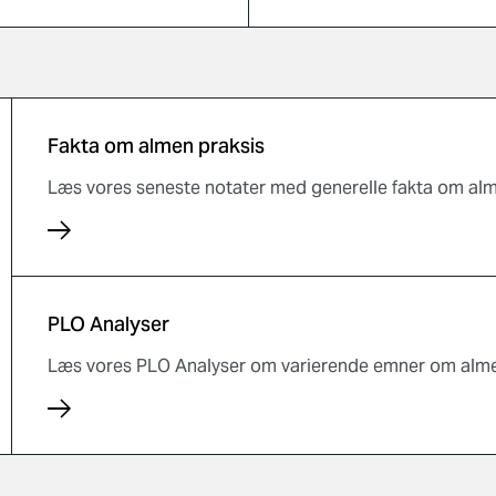
sprofessionelle adgang
patienterne.
terede oplysninger ét
ed.
Fakta om almen praksis
Læs vores seneste notater med generelle fakta om alm
PLO Analyser
Læs vores PLO Analyser om varierende emner om alme