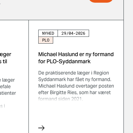
.
NYHED
29/04-2026
PLO
læger
Michael Haslund er ny formand
til
for PLO-Syddanmark
De praktiserende læger i Region
Syddanmark har fået ny formand.
e læger
Michael Haslund overtager posten
efale
efter Birgitte Ries, som har været
tienter
formand siden 2021.
d
s i
for
MedCom
ere i
lbud til