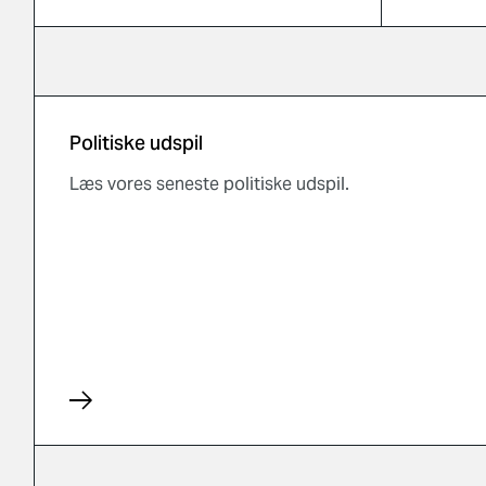
sundhed
til opda
fælles st
Politiske udspil
Læs vores seneste politiske udspil.