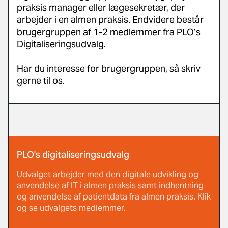
praksis manager eller lægesekretær, der
arbejder i en almen praksis. Endvidere består
brugergruppen af 1-2 medlemmer fra PLO’s
Digitaliseringsudvalg.
Har du interesse for brugergruppen, så skriv
gerne til os.
PLO's digitaliseringsudvalg
Udvalget arbejder med den digitale udvikling og
anvendelse af IT i almen praksis samt indhentning
og anvendelse af patientdata fra almen praksis. Klik
og se udvalgets medlemmer.