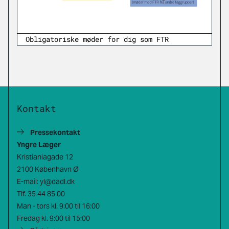
Obligatoriske møder for dig som FTR
Kontakt
Pressekontakt
Yngre Læger
Kristianiagade 12
2100 København Ø
E-mail:
yl@dadl.dk
Tlf.
35 44 85 00
Man - tors kl. 9:00 til 16:00
Fredag kl. 9:00 til 15:00