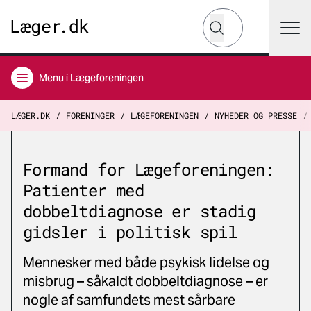
Hvad leder du efter?
Søg
Menu
i Lægeforeningen
LÆGER.DK
FORENINGER
LÆGEFORENINGEN
NYHEDER OG PRESSE
Formand for Lægeforeningen:
Patienter med
dobbeltdiagnose er stadig
gidsler i politisk spil
Mennesker med både psykisk lidelse og
misbrug – såkaldt dobbeltdiagnose – er
nogle af samfundets mest sårbare