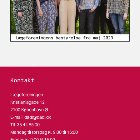
Lægeforeningens bestyrelse fra maj 2023
Kontakt
Lægeforeningen
Kristianiagade 12
2100 København Ø
E-mail:
dadl@dadl.dk
Tlf. 35 44 85 00
Mandag til torsdag kl. 9:00 til 16:00
Fredag kl. 9:00 til 15:00