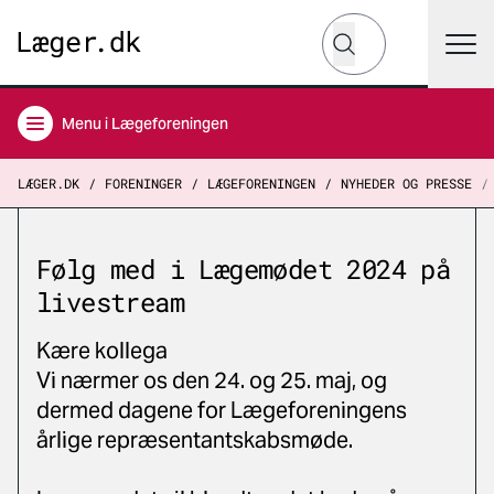
Hvad leder du efter?
Søg
Menu
i Lægeforeningen
LÆGER.DK
FORENINGER
LÆGEFORENINGEN
NYHEDER OG PRESSE
Følg med i Lægemødet 2024 på
livestream
Kære kollega
Vi nærmer os den 24. og 25. maj, og
dermed dagene for Lægeforeningens
årlige repræsentantskabsmøde.