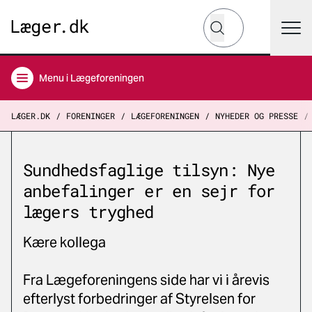
Hvad leder du efter?
Søg
Menu
i Lægeforeningen
LÆGER.DK
FORENINGER
LÆGEFORENINGEN
NYHEDER OG PRESSE
Sundhedsfaglige tilsyn: Nye
anbefalinger er en sejr for
lægers tryghed
Kære kollega
Fra Lægeforeningens side har vi i årevis
efterlyst forbedringer af Styrelsen for