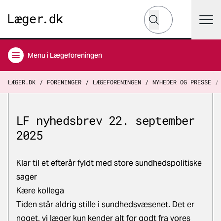
Hvad leder du efter?
Søg
Menu
i Lægeforeningen
LÆGER.DK
FORENINGER
LÆGEFORENINGEN
NYHEDER OG PRESSE
LF nyhedsbrev 22. september
2025
Klar til et efterår fyldt med store sundhedspolitiske
sager
Kære kollega
Tiden står aldrig stille i sundhedsvæsenet. Det er
noget, vi læger kun kender alt for godt fra vores