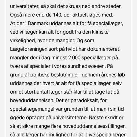
universiteter, så skal det skrues ned andre steder.
Også mere end de 140, der aktuelt øges med.
At der i Danmark uddannes alt for få speciallæger,
ved vi læger kun alt for godt fra den kliniske
virkelighed, hvor de mangler. Og som
Lægeforeningen sort på hvidt har dokumenteret,
mangler der i dag mindst 2.000 speciallæger på
tværs af specialer i vores sundhedsvæsen. På
grund af politiske beslutninger igennem årenes løb
uddannes der hvert år alt for få speciallæger, selv
om et stort antal læger står klar til at tage fat på
hoveduddannelsen. Det er paradoksalt, for
speciallægemangel var grunden til, at man i sin tid
øgede optaget på universiteterne. Næste skridt er
så at sikre mange flere hoveduddannelsesstillinger,
så alle læger har mulighed for at blive speciallæger.