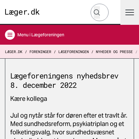
Hvad leder du efter?
Søg
Menu
i Lægeforeningen
LÆGER.DK
FORENINGER
LÆGEFORENINGEN
NYHEDER OG PRESSE
Lægeforeningens nyhedsbrev
8. december 2022
Kære kollega
Jul og nytår står for døren efter et travlt år.
Med sundhedsreform, psykiatriplan og et
folketingsvalg, hvor sundhedsvæsnet