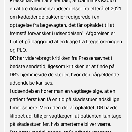
Pressenævnet har slået fast, at Danmarks Radio i
en af tre dokumentarudsendelser fra efteråret 2021
om kødædende bakterier redigerede i en
optagelse fra lægevagten, det får opkaldet til at
fremstå forvansket i udsendelsen”. Afgørelsen er
truffet på baggrund af en klage fra Lægeforeningen
og PLO.
DR har viderebragt kritikken fra Pressenævnet i
bedste sendetid, ligesom kritikken er at finde på
DR’s hjemmeside de steder, hvor den pågældende
udsendelse kan ses.
I udsendelsen hører man en vagtlæge sige, at en
patient først kan få en tid på skadestuen adskillige
timer senere. Men i den del af opkaldet, DR havde
klippet ud, tilføjer vagtlægen, at patienten kan tage
på skadestuen før, hvis smerterne bliver værre.