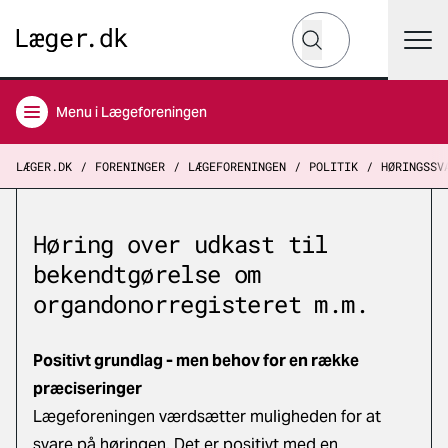
Hvad leder du efter?
Søg
Menu
i Lægeforeningen
LÆGER.DK
FORENINGER
LÆGEFORENINGEN
POLITIK
HØRINGSSV
Høring over udkast til
bekendtgørelse om
organdonorregisteret m.m.
Positivt grundlag - men behov for en række
præciseringer
Lægeforeningen værdsætter muligheden for at
svare på høringen. Det er positivt med en