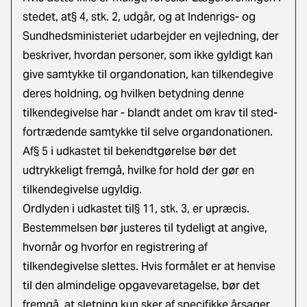
ste­det, at§ 4, stk. 2, udgår, og at Indenrigs- og
Sundhedsministeriet udarbejder en vejledning, der
beskriver, hvordan personer, som ikke gyldigt kan
give samtykke til organdonation, kan tilkendegive
deres holdning, og hvilken betydning denne
tilkendegivelse har - blandt andet om krav til sted­
fortrædende samtykke til selve organdonationen.
Af§ 5 i udkastet til bekendtgørelse bør det
udtrykkeligt fremgå, hvilke for­ hold der gør en
tilkendegivelse ugyldig.
Ordlyden i udkastet til§ 11, stk. 3, er upræcis.
Bestemmelsen bør justeres til tydeligt at angive,
hvornår og hvorfor en registrering af
tilkendegivelse slettes. Hvis formålet er at henvise
til den almindelige opgavevaretagelse, bør det
fremgå, at sletning kun sker af specifikke årsager.