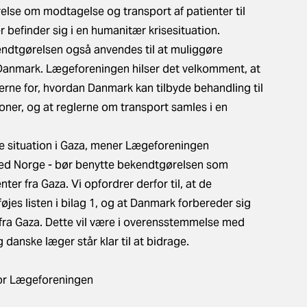
else om modtagelse og transport af patienter til
 befinder sig i en humanitær krisesituation.
ndtgørelsen også anvendes til at mu­liggøre
i Danmark. Lægeforeningen hilser det velkomment, at
ne for, hvordan Danmark kan tilbyde behandling til
ioner, og at reglerne om transport samles i en
iske situation i Gaza, mener Lægeforeningen
 med Norge - bør benytte bekendtgørelsen som
er fra Gaza. Vi opfordrer derfor til, at de
øjes listen i bilag 1, og at Danmark forbereder sig
 fra Gaza. Dette vil være i overensstemmelse med
danske læger står klar til at bidrage.
for Lægeforeningen