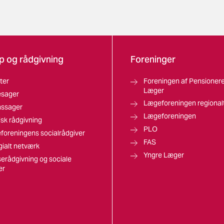
p og rådgivning
Foreninger
ter
Foreningen af Pensioner
Læger
esager
Lægeforeningen regional
nssager
Lægeforeningen
isk rådgivning
PLO
foreningens socialrådgiver
FAS
gialt netværk
Yngre Læger
erådgivning og sociale
er