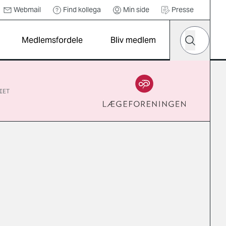
Webmail
Find kollega
Min side
Presse
Hvad leder d
Medlemsfordele
Bliv medlem
Søg
IET