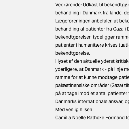
Vedrørende: Udkast til bekendtgør
behandling i Danmark fra lande, der
Lægeforeningen anbefaler, at beke
behandling af patienter fra Gaza 
bekendtgørelsen tydeliggør rammer
patienter i humanitære krisesituat
bekendtgørelse.
I lyset af den aktuelle yderst krit
yderligere, at Danmark - på linje
ramme for at kunne modtage patient
palæstinensiske områder (Gaza) tilf
på at tage imod et antal patienter
Danmarks internationale ansvar, og 
Med venlig hilsen
Camilla Noelle Rathcke Formand 