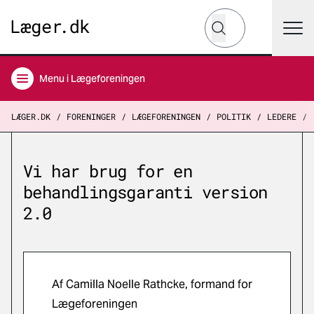
Hvad leder du efter?
Søg
Menu
i Lægeforeningen
LÆGER.DK
FORENINGER
LÆGEFORENINGEN
POLITIK
LEDERE
Vi har brug for en
behandlingsgaranti version
2.0
Af Camilla Noelle Rathcke, formand for
Lægeforeningen