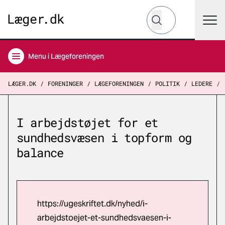
Hvad leder du efter?
Søg
Menu
i Lægeforeningen
LÆGER.DK
FORENINGER
LÆGEFORENINGEN
POLITIK
LEDERE
I arbejdstøjet for et
sundhedsvæsen i topform og
balance
https://ugeskriftet.dk/nyhed/i-
arbejdstoejet-et-sundhedsvaesen-i-