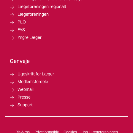
Lægeforeningen regionalt
Lægeforeningen
PLO
FAS
Yngre Læger
Genveje
Ugeskrift for Læger
Medlemsfordele
Webmail
Presse
Support
Ris & ros
Privatlivspolitik
Cookies
Job i Lægeforeningen