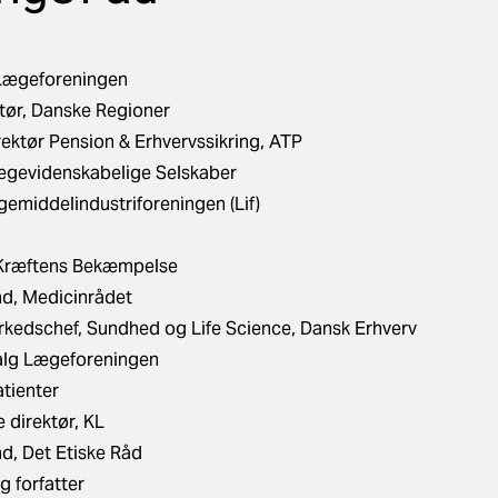
 Lægeforeningen
tør, Danske Regioner
rektør Pension & Erhvervssikring, ATP
ægevidenskabelige Selskaber
gemiddelindustriforeningen (Lif)
, Kræftens Bekæmpelse
nd, Medicinrådet
rkedschef, Sundhed og Life Science, Dansk Erhverv
valg Lægeforeningen
tienter
 direktør, KL
d, Det Etiske Råd
g forfatter