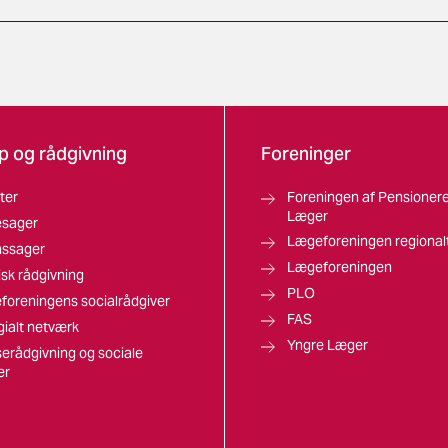
p og rådgivning
Foreninger
ter
Foreningen af Pensioner
Læger
esager
Lægeforeningen regional
nssager
Lægeforeningen
isk rådgivning
PLO
foreningens socialrådgiver
FAS
gialt netværk
Yngre Læger
erådgivning og sociale
er