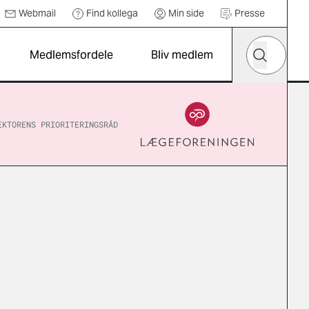
Webmail
Find kollega
Min side
Presse
Hvad leder d
Medlemsfordele
Bliv medlem
Søg
EKTORENS PRIORITERINGSRÅD