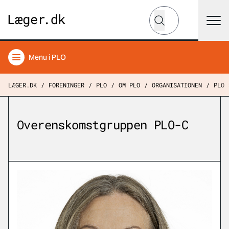
Hvad leder du efter?
Søg
Menu
i PLO
LÆGER.DK
FORENINGER
PLO
OM PLO
ORGANISATIONEN
PLO 
Overenskomstgruppen PLO-C