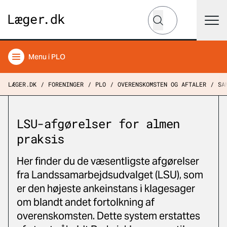
Hvad leder du efter?
Søg
Menu
i PLO
LÆGER.DK
FORENINGER
PLO
OVERENSKOMSTEN OG AFTALER
SA
LSU-afgørelser for almen
praksis
Her finder du de væsentligste afgørelser
fra Landssamarbejdsudvalget (LSU), som
er den højeste ankeinstans i klagesager
om blandt andet fortolkning af
overenskomsten. Dette system erstattes