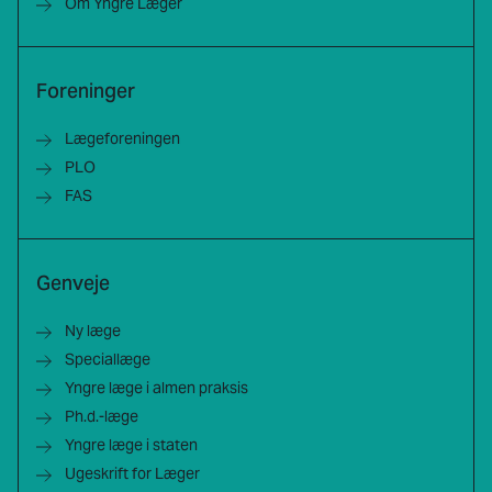
Om Yngre Læger
Foreninger
Lægeforeningen
PLO
FAS
Genveje
Ny læge
Speciallæge
Yngre læge i almen praksis
Ph.d.-læge
Yngre læge i staten
Ugeskrift for Læger