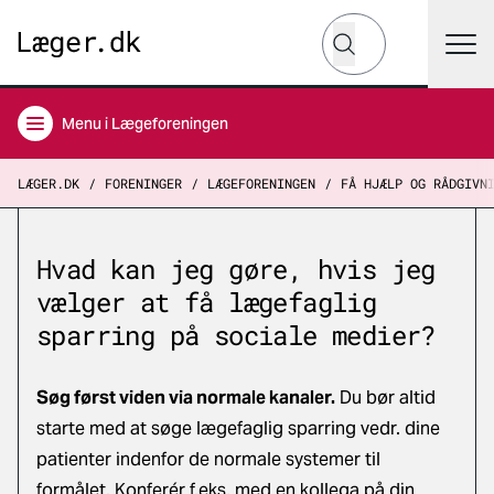
Hvad leder du efter?
Søg
Menu
i Lægeforeningen
LÆGER.DK
FORENINGER
LÆGEFORENINGEN
FÅ HJÆLP OG RÅDGIVN
Hvad kan jeg gøre, hvis jeg
vælger at få lægefaglig
sparring på sociale medier?
Søg først viden via normale kanaler.
Du bør altid
starte med at søge lægefaglig sparring vedr. dine
patienter indenfor de normale systemer til
formålet. Konferér f.eks. med en kollega på din