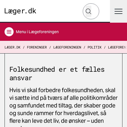
Hvad leder du efter?
Søg
Menu
i Lægeforeningen
LÆGER.DK
FORENINGER
LÆGEFORENINGEN
POLITIK
LÆGEFOREN
Folkesundhed er et fælles
ansvar
Hvis vi skal forbedre folkesundheden, skal
vi sætte ind på tværs af alle politikområder
og samfundet med tiltag, der skaber gode
og sunde rammer for hverdagslivet, så
flere kan leve det liv, de ønsker – uden