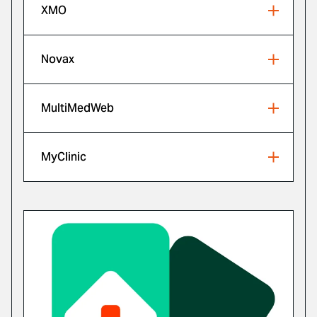
XMO
Novax
MultiMedWeb
MyClinic