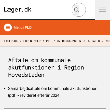
Hvad leder du efter?
Søg
Menu
i PLO
LÆGER.DK
FORENINGER
PLO
OVERENSKOMSTEN OG AFTALER
KO
Aftale om kommunale
akutfunktioner i Region
Hovedstaden
Samarbejdsaftale om kommunale akutfunktioner
(pdf) - revideret efterår 2024