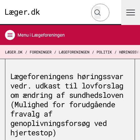
Hvad leder du efter?
Søg
Menu
i Lægeforeningen
LÆGER.DK
FORENINGER
LÆGEFORENINGEN
POLITIK
HØRINGSSV
Lægeforeningens høringssvar
vedr. udkast til lovforslag
om ændring af sundhedsloven
(Mulighed for forudgående
fravalg af
genoplivningsforsøg ved
hjertestop)