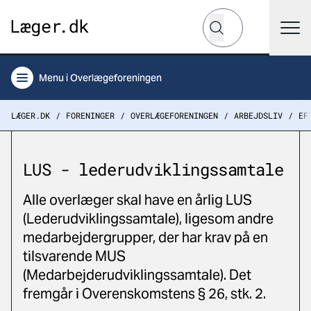
Hvad leder du efter?
Søg
Menu
i Overlægeforeningen
LÆGER.DK
FORENINGER
OVERLÆGEFORENINGEN
ARBEJDSLIV
EF
LUS - lederudviklingssamtale
Alle overlæger skal have en årlig LUS
(Lederudviklingssamtale), ligesom andre
medarbejdergrupper, der har krav på en
tilsvarende MUS
(Medarbejderudviklingssamtale). Det
fremgår i Overenskomstens § 26, stk. 2.