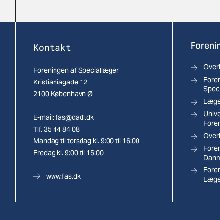
Forenin
Kontakt
Over
Foreningen af Speciallæger
Foren
Kristianiagade 12
Spec
2100 København Ø
Læger
Univ
E-mail:
fas@dadl.dk
Fore
Tlf. 35 44 84 08
Overl
Mandag til torsdag kl. 9:00 til 16:00
Foren
Fredag kl. 9:00 til 15:00
Danm
Fore
www.fas.dk
Læge