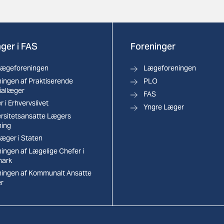
ger i FAS
Foreninger
lægeforeningen
Lægeforeningen
ingen af Praktiserende
PLO
iallæger
FAS
 i Erhvervslivet
Yngre Læger
ersitetsansatte Lægers
ning
æger i Staten
ingen af Lægelige Chefer i
ark
ningen af Kommunalt Ansatte
r