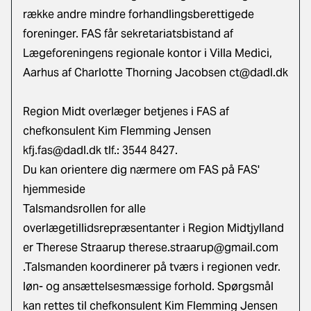
række andre mindre forhandlingsberettigede
foreninger. FAS får sekretariatsbistand af
Lægeforeningens regionale kontor i Villa Medici,
Aarhus af Charlotte Thorning Jacobsen
ct@dadl.dk
Region Midt overlæger betjenes i FAS af
chefkonsulent Kim Flemming Jensen
kfj.fas@dadl.dk
tlf.: 3544 8427.
Du kan orientere dig nærmere om FAS på
FAS'
hjemmeside
Talsmandsrollen for alle
overlægetillidsrepræsentanter i Region Midtjylland
er Therese Straarup
therese.straarup@gmail.com
.Talsmanden koordinerer på tværs i regionen vedr.
løn- og ansættelsesmæssige forhold. Spørgsmål
kan rettes til chefkonsulent Kim Flemming Jensen