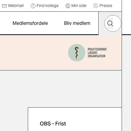
Webmail
Find kollega
Min side
Presse
Hvad leder d
Medlemsfordele
Bliv medlem
Søg
OBS - Frist