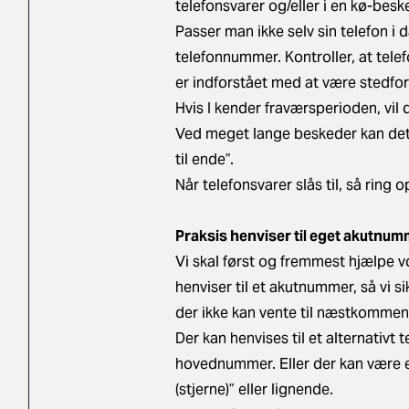
telefonsvarer og/eller i en kø-besk
Passer man ikke selv sin telefon i 
telefonnummer. Kontroller, at tel
er indforstået med at være stedfo
Hvis I kender fraværsperioden, vil
Ved meget lange beskeder kan det 
til ende”.
Når telefonsvarer slås til, så ring o
Praksis henviser til eget akutnum
Vi skal først og fremmest hjælpe vo
henviser til et akutnummer, så vi si
der ikke kan vente til næstkommen
Der kan henvises til et alternativ
hovednummer. Eller der kan være e
(stjerne)” eller lignende.