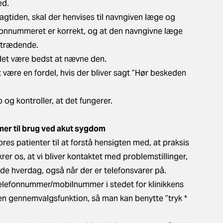
ed.
dagtiden, skal der henvises til navngiven læge og
efonnummeret er korrekt, og at den navngivne læge
rtrædende.
 det være bedst at nævne den.
være en fordel, hvis der bliver sagt ”Hør beskeden
p og kontroller, at det fungerer.
mer til brug ved akut sygdom
res patienter til at forstå hensigten med, at praksis
krer os, at vi bliver kontaktet med problemstillinger,
de hverdag, også når der er telefonsvarer på.
t telefonnummer/mobilnummer i stedet for klinikkens
n gennemvalgsfunktion, så man kan benytte ”tryk *