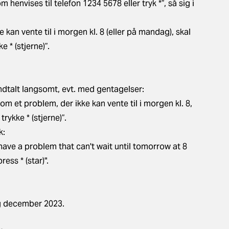
 henvises til telefon 1234 5678 eller tryk *”, så sig i
kan vente til i morgen kl. 8 (eller på mandag), skal
e * (stjerne)”.
indtalt langsomt, evt. med gentagelser:
 om et problem, der ikke kan vente til i morgen kl. 8,
trykke * (stjerne)”.
k:
have a problem that can't wait until tomorrow at 8
ess * (star)".
ng december 2023.