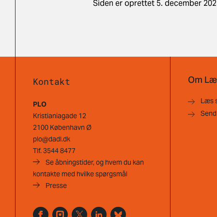
Siden er oprettet 5. december 202
Om Læ
Kontakt
Læs 
PLO
Send
Kristianiagade 12
2100 København Ø
plo@dadl.dk
Tlf.
3544 8477
Se åbningstider, og hvem du kan
kontakte med hvilke spørgsmål
Presse