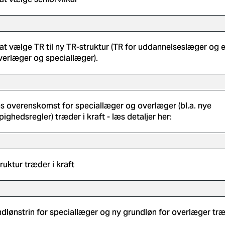
r at vælge TR til ny TR-struktur (TR for uddannelseslæger og 
verlæger og speciallæger).
es overenskomst for speciallæger og overlæger (bl.a. nye
ighedsregler) træder i kraft - læs detaljer her:
ruktur træder i kraft
dlønstrin for speciallæger og ny grundløn for overlæger træ