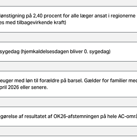
lønstigning på 2,40 procent for alle læger ansat i regionerne
es med tilbagevirkende kraft)
 sygedag (hjemkaldelsesdagen bliver 0. sygedag)
leuger med løn til forældre på barsel. Gælder for familier me
pril 2026 eller senere.
ggørelse af resultatet af OK26-afstemningen på hele AC-omr