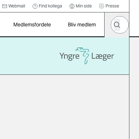
Webmail
Find kollega
Min side
Presse
Hvad leder d
Medlemsfordele
Bliv medlem
Søg