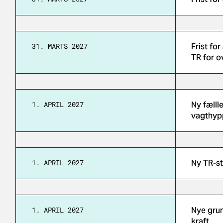
31. MARTS 2027
Frist fo
TR for o
1. APRIL 2027
Ny fælll
vagthypp
1. APRIL 2027
Ny TR-st
1. APRIL 2027
Nye grun
kraft