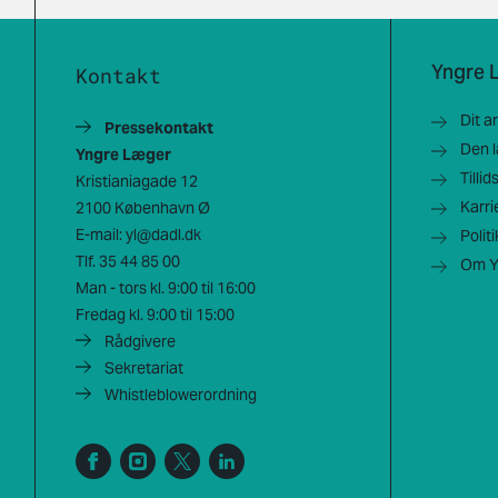
Yngre 
Kontakt
Dit a
Pressekontakt
Den 
Yngre Læger
Tilli
Kristianiagade 12
Karri
2100 København Ø
E-mail:
yl@dadl.dk
Polit
Tlf.
35 44 85 00
Om Y
Man - tors kl. 9:00 til 16:00
Fredag kl. 9:00 til 15:00
Rådgivere
Sekretariat
Whistleblowerordning