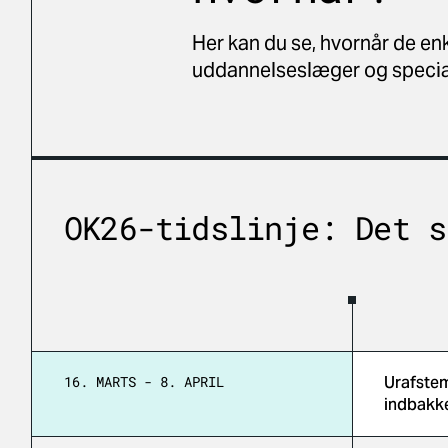
Her kan du se, hvornår de enk
uddannelseslæger og special
OK26-tidslinje: Det s
16. MARTS - 8. APRIL
Urafstem
indbakk