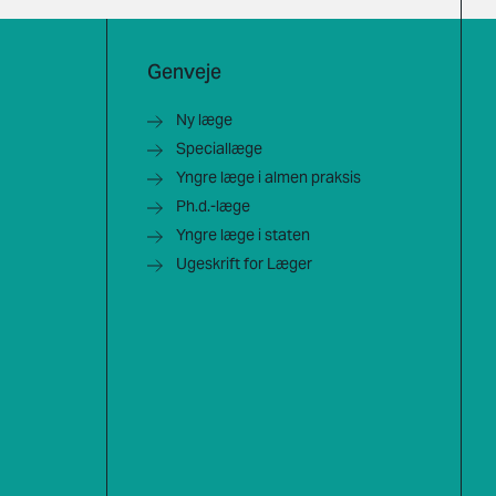
Genveje
Ny læge
Speciallæge
Yngre læge i almen praksis
Ph.d.-læge
Yngre læge i staten
Ugeskrift for Læger