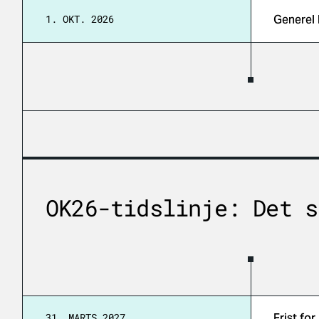
1. OKT. 2026
Generel 
OK26-tidslinje: Det s
31. MARTS 2027
Frist for