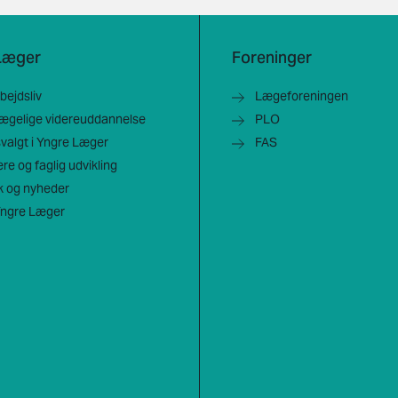
Læger
Foreninger
rbejdsliv
Lægeforeningen
lægelige videreuddannelse
PLO
dsvalgt i Yngre Læger
FAS
ere og faglig udvikling
ik og nyheder
ngre Læger