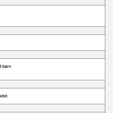
d børn
ådet.