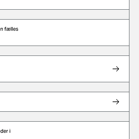
en fælles
der i